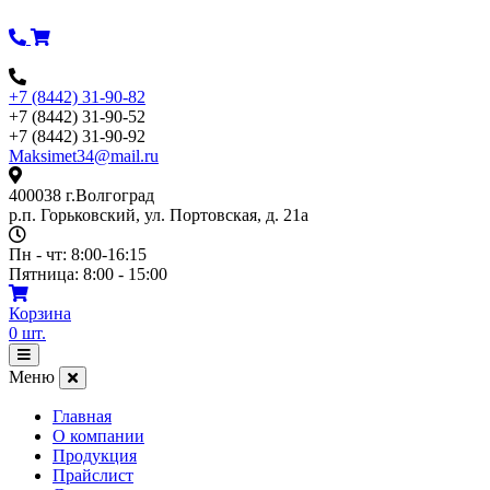
Перейти
к
содержимому
+7 (8442) 31-90-82
+7 (8442) 31-90-52
+7 (8442) 31-90-92
Maksimet34@mail.ru
400038 г.Волгоград
р.п. Горьковский, ул. Портовская, д. 21а
Пн - чт: 8:00-16:15
Пятница: 8:00 - 15:00
Корзина
0
шт.
Открыть
меню
Меню
Главная
О компании
Продукция
Прайслист