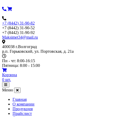
Перейти
к
содержимому
+7 (8442) 31-90-82
+7 (8442) 31-90-52
+7 (8442) 31-90-92
Maksimet34@mail.ru
400038 г.Волгоград
р.п. Горьковский, ул. Портовская, д. 21а
Пн - чт: 8:00-16:15
Пятница: 8:00 - 15:00
Корзина
0
шт.
Открыть
меню
Меню
Главная
О компании
Продукция
Прайслист