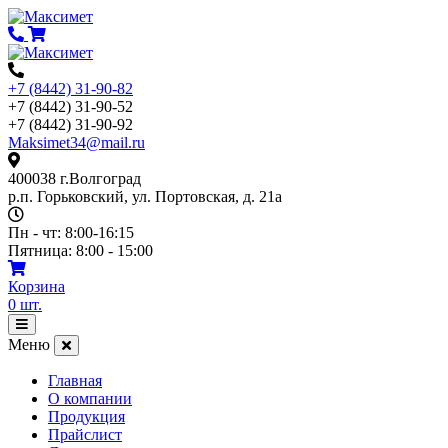
Перейти
к
содержимому
+7 (8442) 31-90-82
+7 (8442) 31-90-52
+7 (8442) 31-90-92
Maksimet34@mail.ru
400038 г.Волгоград
р.п. Горьковский, ул. Портовская, д. 21а
Пн - чт: 8:00-16:15
Пятница: 8:00 - 15:00
Корзина
0
шт.
Открыть
меню
Меню
Главная
О компании
Продукция
Прайслист