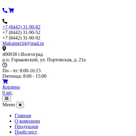
Перейти
к
содержимому
+7 (8442) 31-90-82
+7 (8442) 31-90-52
+7 (8442) 31-90-92
Maksimet34@mail.ru
400038 г.Волгоград
р.п. Горьковский, ул. Портовская, д. 21а
Пн - чт: 8:00-16:15
Пятница: 8:00 - 15:00
Корзина
0
шт.
Открыть
меню
Меню
Главная
О компании
Продукция
Прайслист