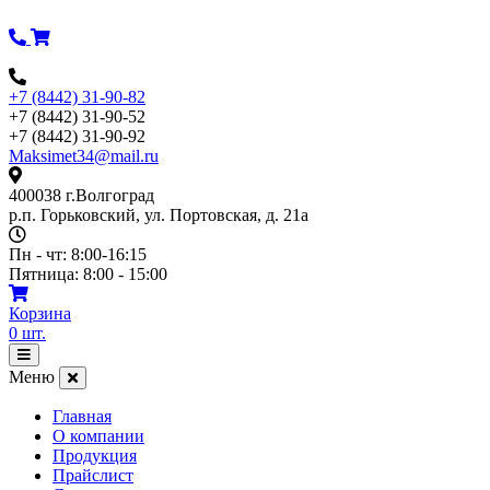
Перейти
к
содержимому
+7 (8442) 31-90-82
+7 (8442) 31-90-52
+7 (8442) 31-90-92
Maksimet34@mail.ru
400038 г.Волгоград
р.п. Горьковский, ул. Портовская, д. 21а
Пн - чт: 8:00-16:15
Пятница: 8:00 - 15:00
Корзина
0
шт.
Открыть
меню
Меню
Главная
О компании
Продукция
Прайслист