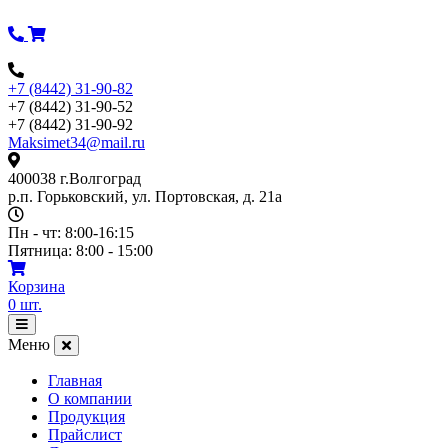
Перейти
к
содержимому
+7 (8442) 31-90-82
+7 (8442) 31-90-52
+7 (8442) 31-90-92
Maksimet34@mail.ru
400038 г.Волгоград
р.п. Горьковский, ул. Портовская, д. 21а
Пн - чт: 8:00-16:15
Пятница: 8:00 - 15:00
Корзина
0
шт.
Открыть
меню
Меню
Главная
О компании
Продукция
Прайслист