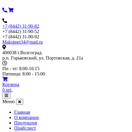
Перейти
к
содержимому
+7 (8442) 31-90-82
+7 (8442) 31-90-52
+7 (8442) 31-90-92
Maksimet34@mail.ru
400038 г.Волгоград
р.п. Горьковский, ул. Портовская, д. 21а
Пн - чт: 8:00-16:15
Пятница: 8:00 - 15:00
Корзина
0
шт.
Открыть
меню
Меню
Главная
О компании
Продукция
Прайслист