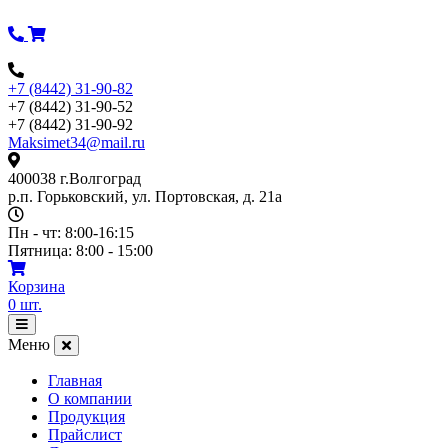
Перейти
к
содержимому
+7 (8442) 31-90-82
+7 (8442) 31-90-52
+7 (8442) 31-90-92
Maksimet34@mail.ru
400038 г.Волгоград
р.п. Горьковский, ул. Портовская, д. 21а
Пн - чт: 8:00-16:15
Пятница: 8:00 - 15:00
Корзина
0
шт.
Открыть
меню
Меню
Главная
О компании
Продукция
Прайслист