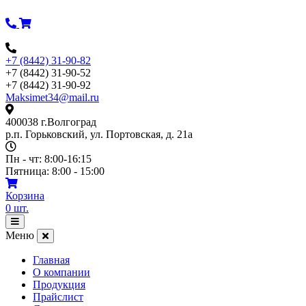
Перейти
к
содержимому
+7 (8442) 31-90-82
+7 (8442) 31-90-52
+7 (8442) 31-90-92
Maksimet34@mail.ru
400038 г.Волгоград
р.п. Горьковский, ул. Портовская, д. 21а
Пн - чт: 8:00-16:15
Пятница: 8:00 - 15:00
Корзина
0
шт.
Открыть
меню
Меню
Главная
О компании
Продукция
Прайслист