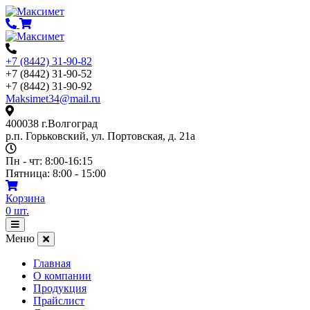
Перейти
к
содержимому
+7 (8442) 31-90-82
+7 (8442) 31-90-52
+7 (8442) 31-90-92
Maksimet34@mail.ru
400038 г.Волгоград
р.п. Горьковский, ул. Портовская, д. 21а
Пн - чт: 8:00-16:15
Пятница: 8:00 - 15:00
Корзина
0
шт.
Открыть
меню
Меню
Главная
О компании
Продукция
Прайслист