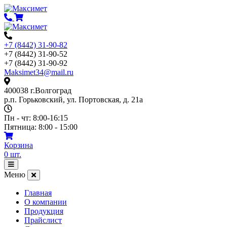
Перейти
к
содержимому
+7 (8442) 31-90-82
+7 (8442) 31-90-52
+7 (8442) 31-90-92
Maksimet34@mail.ru
400038 г.Волгоград
р.п. Горьковский, ул. Портовская, д. 21а
Пн - чт: 8:00-16:15
Пятница: 8:00 - 15:00
Корзина
0
шт.
Открыть
меню
Меню
Главная
О компании
Продукция
Прайслист