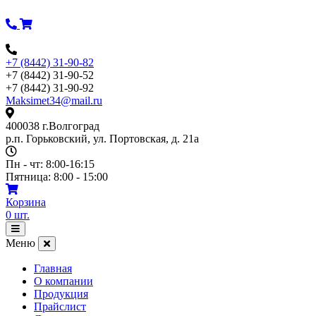
Перейти
к
содержимому
+7 (8442) 31-90-82
+7 (8442) 31-90-52
+7 (8442) 31-90-92
Maksimet34@mail.ru
400038 г.Волгоград
р.п. Горьковский, ул. Портовская, д. 21а
Пн - чт: 8:00-16:15
Пятница: 8:00 - 15:00
Корзина
0
шт.
Открыть
меню
Меню
Главная
О компании
Продукция
Прайслист