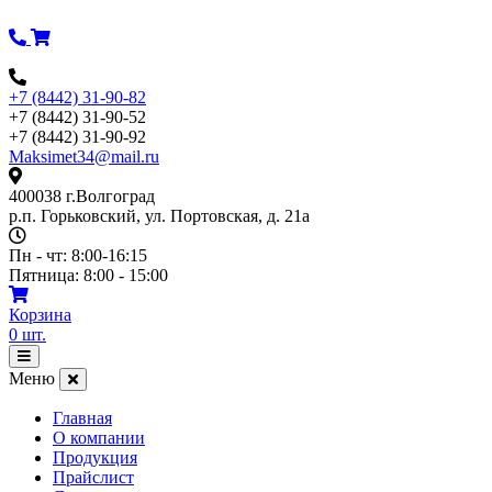
Перейти
к
содержимому
+7 (8442) 31-90-82
+7 (8442) 31-90-52
+7 (8442) 31-90-92
Maksimet34@mail.ru
400038 г.Волгоград
р.п. Горьковский, ул. Портовская, д. 21а
Пн - чт: 8:00-16:15
Пятница: 8:00 - 15:00
Корзина
0
шт.
Открыть
меню
Меню
Главная
О компании
Продукция
Прайслист