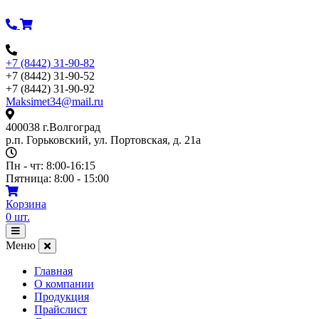
Перейти
к
содержимому
+7 (8442) 31-90-82
+7 (8442) 31-90-52
+7 (8442) 31-90-92
Maksimet34@mail.ru
400038 г.Волгоград
р.п. Горьковский, ул. Портовская, д. 21а
Пн - чт: 8:00-16:15
Пятница: 8:00 - 15:00
Корзина
0
шт.
Открыть
меню
Меню
Главная
О компании
Продукция
Прайслист