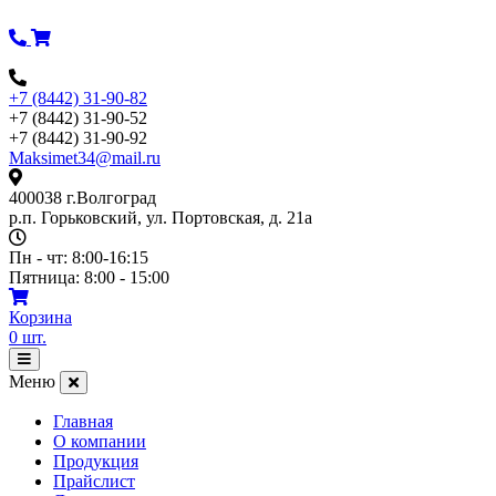
Перейти
к
содержимому
+7 (8442) 31-90-82
+7 (8442) 31-90-52
+7 (8442) 31-90-92
Maksimet34@mail.ru
400038 г.Волгоград
р.п. Горьковский, ул. Портовская, д. 21а
Пн - чт: 8:00-16:15
Пятница: 8:00 - 15:00
Корзина
0
шт.
Открыть
меню
Меню
Главная
О компании
Продукция
Прайслист