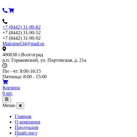
Перейти
к
содержимому
+7 (8442) 31-90-82
+7 (8442) 31-90-52
+7 (8442) 31-90-92
Maksimet34@mail.ru
400038 г.Волгоград
р.п. Горьковский, ул. Портовская, д. 21а
Пн - чт: 8:00-16:15
Пятница: 8:00 - 15:00
Корзина
0
шт.
Открыть
меню
Меню
Главная
О компании
Продукция
Прайслист