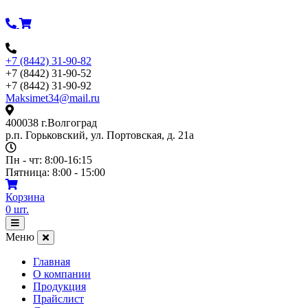
Перейти
к
содержимому
+7 (8442) 31-90-82
+7 (8442) 31-90-52
+7 (8442) 31-90-92
Maksimet34@mail.ru
400038 г.Волгоград
р.п. Горьковский, ул. Портовская, д. 21а
Пн - чт: 8:00-16:15
Пятница: 8:00 - 15:00
Корзина
0
шт.
Открыть
меню
Меню
Главная
О компании
Продукция
Прайслист