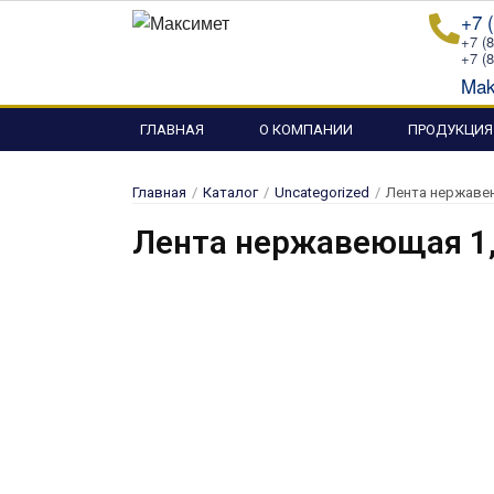
Перейти
+7 
к
+7 (
+7 (
содержимому
Mak
ГЛАВНАЯ
О КОМПАНИИ
ПРОДУКЦИЯ
Главная
/
Каталог
/
Uncategorized
/
Лента нержавею
Лента нержавеющая 1,