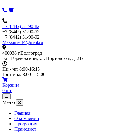
Перейти
к
содержимому
+7 (8442) 31-90-82
+7 (8442) 31-90-52
+7 (8442) 31-90-92
Maksimet34@mail.ru
400038 г.Волгоград
р.п. Горьковский, ул. Портовская, д. 21а
Пн - чт: 8:00-16:15
Пятница: 8:00 - 15:00
Корзина
0
шт.
Открыть
меню
Меню
Главная
О компании
Продукция
Прайслист