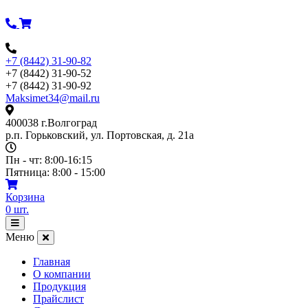
Перейти
к
содержимому
+7 (8442) 31-90-82
+7 (8442) 31-90-52
+7 (8442) 31-90-92
Maksimet34@mail.ru
400038 г.Волгоград
р.п. Горьковский, ул. Портовская, д. 21а
Пн - чт: 8:00-16:15
Пятница: 8:00 - 15:00
Корзина
0
шт.
Открыть
меню
Меню
Главная
О компании
Продукция
Прайслист