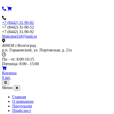
Перейти
к
содержимому
+7 (8442) 31-90-82
+7 (8442) 31-90-52
+7 (8442) 31-90-92
Maksimet34@mail.ru
400038 г.Волгоград
р.п. Горьковский, ул. Портовская, д. 21а
Пн - чт: 8:00-16:15
Пятница: 8:00 - 15:00
Корзина
0
шт.
Открыть
меню
Меню
Главная
О компании
Продукция
Прайслист