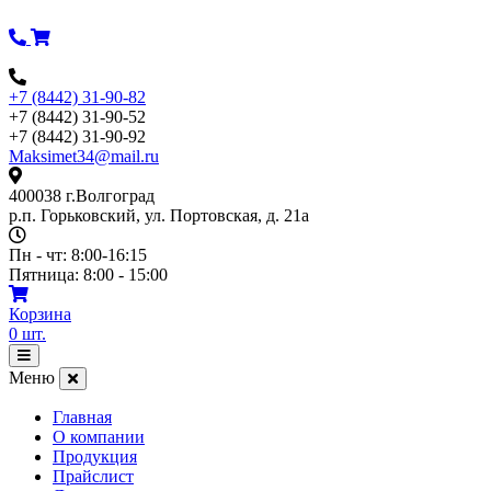
Перейти
к
содержимому
+7 (8442) 31-90-82
+7 (8442) 31-90-52
+7 (8442) 31-90-92
Maksimet34@mail.ru
400038 г.Волгоград
р.п. Горьковский, ул. Портовская, д. 21а
Пн - чт: 8:00-16:15
Пятница: 8:00 - 15:00
Корзина
0
шт.
Открыть
меню
Меню
Главная
О компании
Продукция
Прайслист