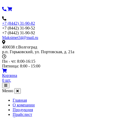
Перейти
к
содержимому
+7 (8442) 31-90-82
+7 (8442) 31-90-52
+7 (8442) 31-90-92
Maksimet34@mail.ru
400038 г.Волгоград
р.п. Горьковский, ул. Портовская, д. 21а
Пн - чт: 8:00-16:15
Пятница: 8:00 - 15:00
Корзина
0
шт.
Открыть
меню
Меню
Главная
О компании
Продукция
Прайслист