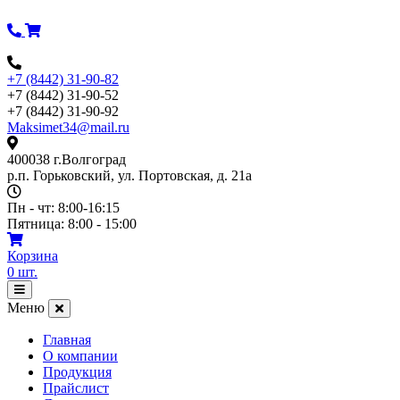
Перейти
к
содержимому
+7 (8442) 31-90-82
+7 (8442) 31-90-52
+7 (8442) 31-90-92
Maksimet34@mail.ru
400038 г.Волгоград
р.п. Горьковский, ул. Портовская, д. 21а
Пн - чт: 8:00-16:15
Пятница: 8:00 - 15:00
Корзина
0
шт.
Открыть
меню
Меню
Главная
О компании
Продукция
Прайслист