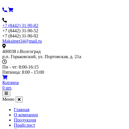
Перейти
к
содержимому
+7 (8442) 31-90-82
+7 (8442) 31-90-52
+7 (8442) 31-90-92
Maksimet34@mail.ru
400038 г.Волгоград
р.п. Горьковский, ул. Портовская, д. 21а
Пн - чт: 8:00-16:15
Пятница: 8:00 - 15:00
Корзина
0
шт.
Открыть
меню
Меню
Главная
О компании
Продукция
Прайслист