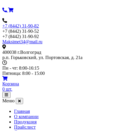
Перейти
к
содержимому
+7 (8442) 31-90-82
+7 (8442) 31-90-52
+7 (8442) 31-90-92
Maksimet34@mail.ru
400038 г.Волгоград
р.п. Горьковский, ул. Портовская, д. 21а
Пн - чт: 8:00-16:15
Пятница: 8:00 - 15:00
Корзина
0
шт.
Открыть
меню
Меню
Главная
О компании
Продукция
Прайслист