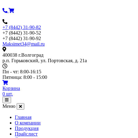
Перейти
к
содержимому
+7 (8442) 31-90-82
+7 (8442) 31-90-52
+7 (8442) 31-90-92
Maksimet34@mail.ru
400038 г.Волгоград
р.п. Горьковский, ул. Портовская, д. 21а
Пн - чт: 8:00-16:15
Пятница: 8:00 - 15:00
Корзина
0
шт.
Открыть
меню
Меню
Главная
О компании
Продукция
Прайслист