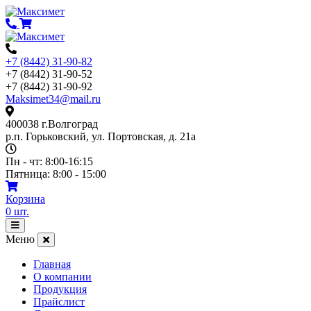
Перейти
к
содержимому
+7 (8442) 31-90-82
+7 (8442) 31-90-52
+7 (8442) 31-90-92
Maksimet34@mail.ru
400038 г.Волгоград
р.п. Горьковский, ул. Портовская, д. 21а
Пн - чт: 8:00-16:15
Пятница: 8:00 - 15:00
Корзина
0
шт.
Открыть
меню
Меню
Главная
О компании
Продукция
Прайслист