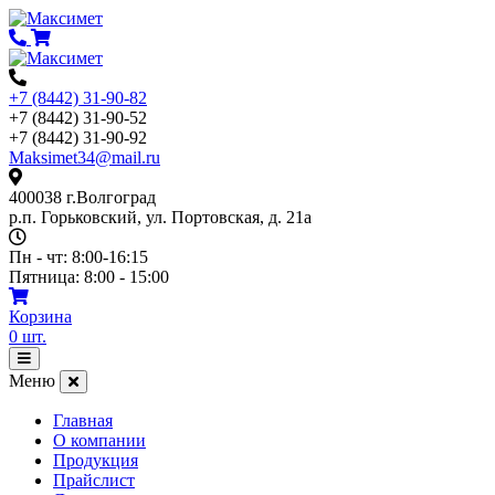
Перейти
к
содержимому
+7 (8442) 31-90-82
+7 (8442) 31-90-52
+7 (8442) 31-90-92
Maksimet34@mail.ru
400038 г.Волгоград
р.п. Горьковский, ул. Портовская, д. 21а
Пн - чт: 8:00-16:15
Пятница: 8:00 - 15:00
Корзина
0
шт.
Открыть
меню
Меню
Главная
О компании
Продукция
Прайслист