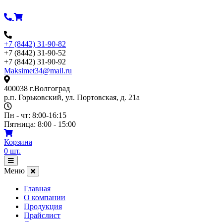
Перейти
к
содержимому
+7 (8442) 31-90-82
+7 (8442) 31-90-52
+7 (8442) 31-90-92
Maksimet34@mail.ru
400038 г.Волгоград
р.п. Горьковский, ул. Портовская, д. 21а
Пн - чт: 8:00-16:15
Пятница: 8:00 - 15:00
Корзина
0
шт.
Открыть
меню
Меню
Главная
О компании
Продукция
Прайслист