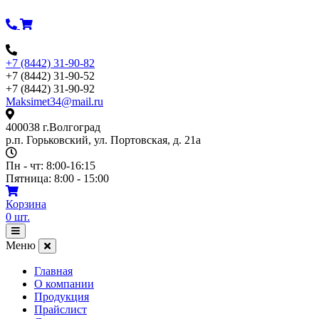
Перейти
к
содержимому
+7 (8442) 31-90-82
+7 (8442) 31-90-52
+7 (8442) 31-90-92
Maksimet34@mail.ru
400038 г.Волгоград
р.п. Горьковский, ул. Портовская, д. 21а
Пн - чт: 8:00-16:15
Пятница: 8:00 - 15:00
Корзина
0
шт.
Открыть
меню
Меню
Главная
О компании
Продукция
Прайслист