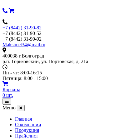
Перейти
к
содержимому
+7 (8442) 31-90-82
+7 (8442) 31-90-52
+7 (8442) 31-90-92
Maksimet34@mail.ru
400038 г.Волгоград
р.п. Горьковский, ул. Портовская, д. 21а
Пн - чт: 8:00-16:15
Пятница: 8:00 - 15:00
Корзина
0
шт.
Открыть
меню
Меню
Главная
О компании
Продукция
Прайслист