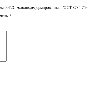
,2 мм 09Г2С холоднодеформированная ГОСТ 8734-75»
ечены
*