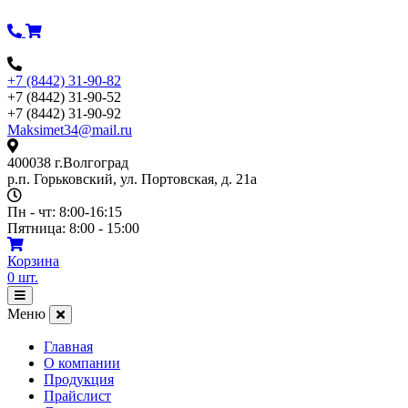
Перейти
к
содержимому
+7 (8442) 31-90-82
+7 (8442) 31-90-52
+7 (8442) 31-90-92
Maksimet34@mail.ru
400038 г.Волгоград
р.п. Горьковский, ул. Портовская, д. 21а
Пн - чт: 8:00-16:15
Пятница: 8:00 - 15:00
Корзина
0
шт.
Открыть
меню
Меню
Главная
О компании
Продукция
Прайслист