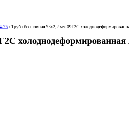
4-75
/
Труба бесшовная 53х2,2 мм 09Г2С холоднодеформированн
9Г2С холоднодеформированная