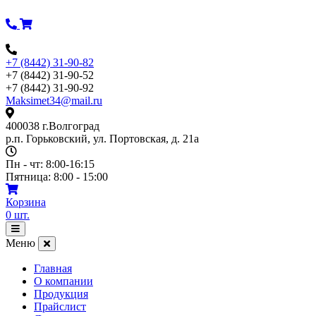
Перейти
к
содержимому
+7 (8442) 31-90-82
+7 (8442) 31-90-52
+7 (8442) 31-90-92
Maksimet34@mail.ru
400038 г.Волгоград
р.п. Горьковский, ул. Портовская, д. 21а
Пн - чт: 8:00-16:15
Пятница: 8:00 - 15:00
Корзина
0
шт.
Открыть
меню
Меню
Главная
О компании
Продукция
Прайслист