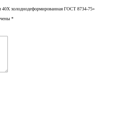
 мм 40Х холоднодеформированная ГОСТ 8734-75»
ечены
*