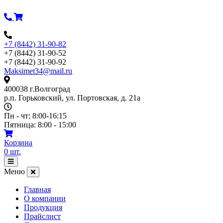
Перейти
к
содержимому
+7 (8442) 31-90-82
+7 (8442) 31-90-52
+7 (8442) 31-90-92
Maksimet34@mail.ru
400038 г.Волгоград
р.п. Горьковский, ул. Портовская, д. 21а
Пн - чт: 8:00-16:15
Пятница: 8:00 - 15:00
Корзина
0
шт.
Открыть
меню
Меню
Главная
О компании
Продукция
Прайслист