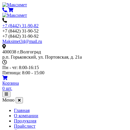
Перейти
к
содержимому
+7 (8442) 31-90-82
+7 (8442) 31-90-52
+7 (8442) 31-90-92
Maksimet34@mail.ru
400038 г.Волгоград
р.п. Горьковский, ул. Портовская, д. 21а
Пн - чт: 8:00-16:15
Пятница: 8:00 - 15:00
Корзина
0
шт.
Открыть
меню
Меню
Главная
О компании
Продукция
Прайслист