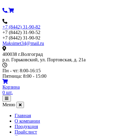
Перейти
к
содержимому
+7 (8442) 31-90-82
+7 (8442) 31-90-52
+7 (8442) 31-90-92
Maksimet34@mail.ru
400038 г.Волгоград
р.п. Горьковский, ул. Портовская, д. 21а
Пн - чт: 8:00-16:15
Пятница: 8:00 - 15:00
Корзина
0
шт.
Открыть
меню
Меню
Главная
О компании
Продукция
Прайслист