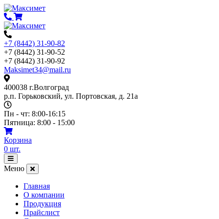
Перейти
к
содержимому
+7 (8442) 31-90-82
+7 (8442) 31-90-52
+7 (8442) 31-90-92
Maksimet34@mail.ru
400038 г.Волгоград
р.п. Горьковский, ул. Портовская, д. 21а
Пн - чт: 8:00-16:15
Пятница: 8:00 - 15:00
Корзина
0
шт.
Открыть
меню
Меню
Главная
О компании
Продукция
Прайслист