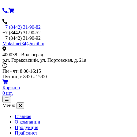
Перейти
к
содержимому
+7 (8442) 31-90-82
+7 (8442) 31-90-52
+7 (8442) 31-90-92
Maksimet34@mail.ru
400038 г.Волгоград
р.п. Горьковский, ул. Портовская, д. 21а
Пн - чт: 8:00-16:15
Пятница: 8:00 - 15:00
Корзина
0
шт.
Открыть
меню
Меню
Главная
О компании
Продукция
Прайслист