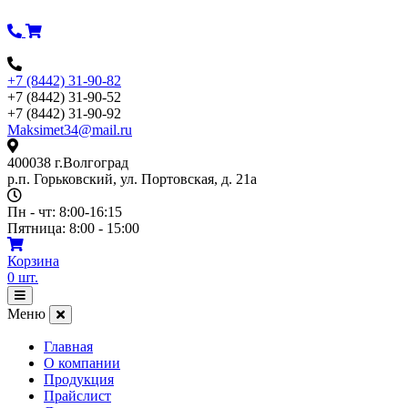
Перейти
к
содержимому
+7 (8442) 31-90-82
+7 (8442) 31-90-52
+7 (8442) 31-90-92
Maksimet34@mail.ru
400038 г.Волгоград
р.п. Горьковский, ул. Портовская, д. 21а
Пн - чт: 8:00-16:15
Пятница: 8:00 - 15:00
Корзина
0
шт.
Открыть
меню
Меню
Главная
О компании
Продукция
Прайслист