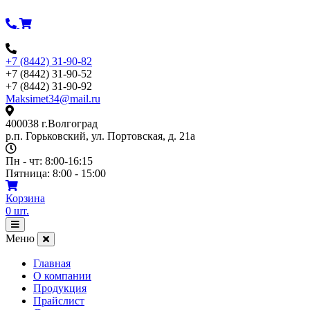
Перейти
к
содержимому
+7 (8442) 31-90-82
+7 (8442) 31-90-52
+7 (8442) 31-90-92
Maksimet34@mail.ru
400038 г.Волгоград
р.п. Горьковский, ул. Портовская, д. 21а
Пн - чт: 8:00-16:15
Пятница: 8:00 - 15:00
Корзина
0
шт.
Открыть
меню
Меню
Главная
О компании
Продукция
Прайслист