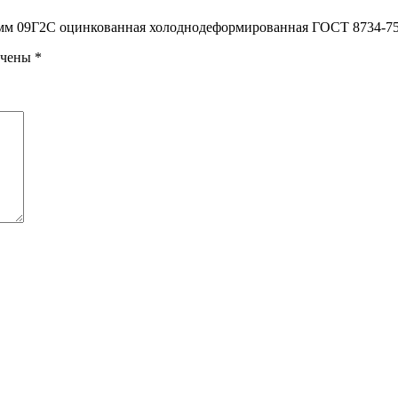
,5 мм 09Г2С оцинкованная холоднодеформированная ГОСТ 8734-7
ечены
*