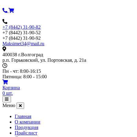
Перейти
к
содержимому
+7 (8442) 31-90-82
+7 (8442) 31-90-52
+7 (8442) 31-90-92
Maksimet34@mail.ru
400038 г.Волгоград
р.п. Горьковский, ул. Портовская, д. 21а
Пн - чт: 8:00-16:15
Пятница: 8:00 - 15:00
Корзина
0
шт.
Открыть
меню
Меню
Главная
О компании
Продукция
Прайслист