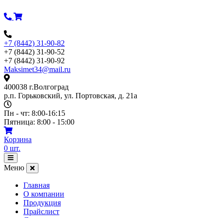
Перейти
к
содержимому
+7 (8442) 31-90-82
+7 (8442) 31-90-52
+7 (8442) 31-90-92
Maksimet34@mail.ru
400038 г.Волгоград
р.п. Горьковский, ул. Портовская, д. 21а
Пн - чт: 8:00-16:15
Пятница: 8:00 - 15:00
Корзина
0
шт.
Открыть
меню
Меню
Главная
О компании
Продукция
Прайслист