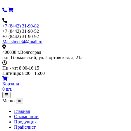
Перейти
к
содержимому
+7 (8442) 31-90-82
+7 (8442) 31-90-52
+7 (8442) 31-90-92
Maksimet34@mail.ru
400038 г.Волгоград
р.п. Горьковский, ул. Портовская, д. 21а
Пн - чт: 8:00-16:15
Пятница: 8:00 - 15:00
Корзина
0
шт.
Открыть
меню
Меню
Главная
О компании
Продукция
Прайслист