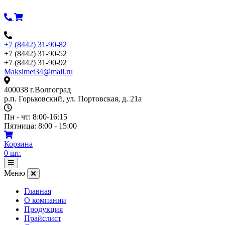
Перейти
к
содержимому
+7 (8442) 31-90-82
+7 (8442) 31-90-52
+7 (8442) 31-90-92
Maksimet34@mail.ru
400038 г.Волгоград
р.п. Горьковский, ул. Портовская, д. 21а
Пн - чт: 8:00-16:15
Пятница: 8:00 - 15:00
Корзина
0
шт.
Открыть
меню
Меню
Главная
О компании
Продукция
Прайслист