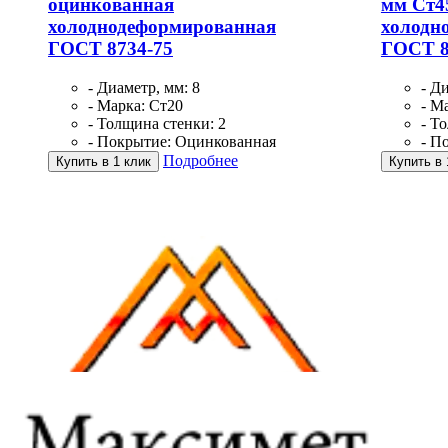
оцинкованная
мм Ст4
холоднодеформированная
холодн
ГОСТ 8734-75
ГОСТ 8
- Диаметр, мм: 8
- Д
- Марка: Ст20
- М
- Толщина стенки: 2
- Т
- Покрытие: Оцинкованная
- П
Подробнее
Купить в 1 клик
Купить в 