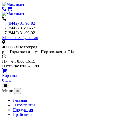
Перейти
к
содержимому
+7 (8442) 31-90-82
+7 (8442) 31-90-52
+7 (8442) 31-90-92
Maksimet34@mail.ru
400038 г.Волгоград
р.п. Горьковский, ул. Портовская, д. 21а
Пн - чт: 8:00-16:15
Пятница: 8:00 - 15:00
Корзина
0
шт.
Открыть
меню
Меню
Главная
О компании
Продукция
Прайслист