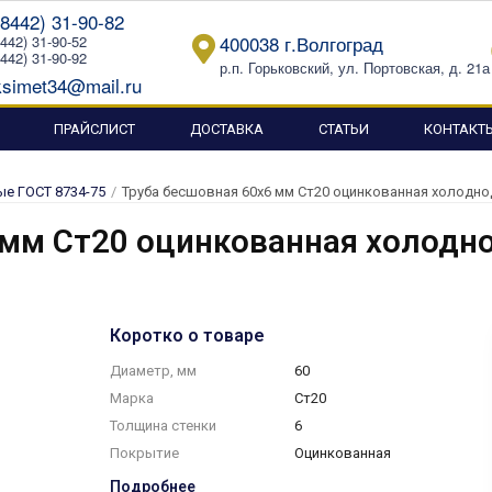
(8442) 31-90-82
400038 г.Волгоград
8442) 31-90-52
8442) 31-90-92
р.п. Горьковский, ул. Портовская, д. 21а
simet34@mail.ru
ПРАЙСЛИСТ
ДОСТАВКА
СТАТЬИ
КОНТАКТ
е ГОСТ 8734-75
/
Труба бесшовная 60х6 мм Ст20 оцинкованная холодн
 мм Ст20 оцинкованная холод
Коротко о товаре
Диаметр, мм
60
Марка
Ст20
Толщина стенки
6
Покрытие
Оцинкованная
Подробнее