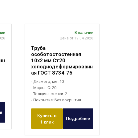
чии
В наличии
026
Цена от 19.04.2026
Труба
особотостостенная
нн
10х2 мм Ст20
холоднодеформированн
ая ГОСТ 8734-75
- Диаметр, мм: 10
- Марка: Ст20
- Толщина стенки: 2
- Покрытие: Без покрытия
е
Купить в
Подробнее
1 клик