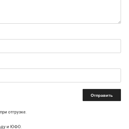
при отгрузке.
аду и ЮФО.