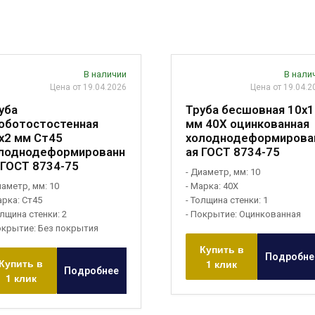
В наличии
В нали
Цена от 19.04.2026
Цена от 19.04.2
уба
Труба бесшовная 10х1
оботостостенная
мм 40Х оцинкованная
х2 мм Ст45
холоднодеформирова
лоднодеформированн
ая ГОСТ 8734-75
 ГОСТ 8734-75
- Диаметр, мм: 10
иаметр, мм: 10
- Марка: 40Х
арка: Ст45
- Толщина стенки: 1
олщина стенки: 2
- Покрытие: Оцинкованная
окрытие: Без покрытия
Купить в
Подробне
Купить в
1 клик
Подробнее
1 клик