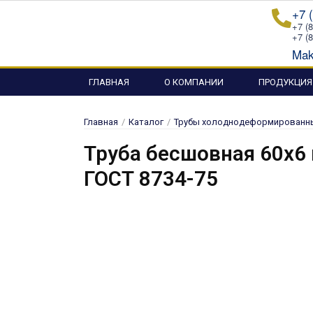
Перейти
+7 
к
+7 (
+7 (
содержимому
Mak
ГЛАВНАЯ
О КОМПАНИИ
ПРОДУКЦИЯ
Главная
/
Каталог
/
Трубы холоднодеформированны
Труба бесшовная 60х6
ГОСТ 8734-75