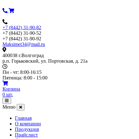
Перейти
к
содержимому
+7 (8442) 31-90-82
+7 (8442) 31-90-52
+7 (8442) 31-90-92
Maksimet34@mail.ru
400038 г.Волгоград
р.п. Горьковский, ул. Портовская, д. 21а
Пн - чт: 8:00-16:15
Пятница: 8:00 - 15:00
Корзина
0
шт.
Открыть
меню
Меню
Главная
О компании
Продукция
Прайслист