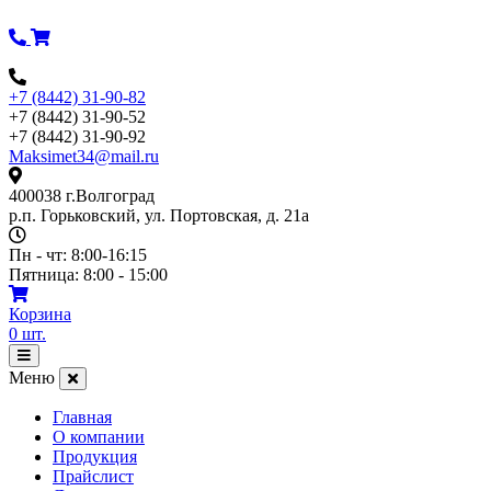
Перейти
к
содержимому
+7 (8442) 31-90-82
+7 (8442) 31-90-52
+7 (8442) 31-90-92
Maksimet34@mail.ru
400038 г.Волгоград
р.п. Горьковский, ул. Портовская, д. 21а
Пн - чт: 8:00-16:15
Пятница: 8:00 - 15:00
Корзина
0
шт.
Открыть
меню
Меню
Главная
О компании
Продукция
Прайслист