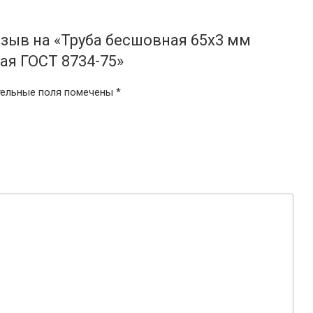
тзыв на «Труба бесшовная 65х3 мм
я ГОСТ 8734-75»
тельные поля помечены
*