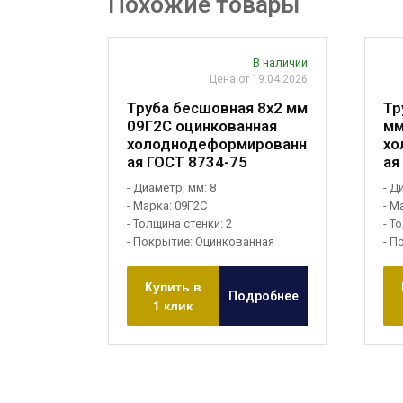
Похожие товары
В наличии
Цена от 19.04.2026
Труба бесшовная 8х2 мм
Тр
09Г2С оцинкованная
мм
холоднодеформированн
хо
ая ГОСТ 8734-75
ая
- Диаметр, мм: 8
- Д
- Марка: 09Г2С
- М
- Толщина стенки: 2
- Т
- Покрытие: Оцинкованная
- П
Купить в
Подробнее
1 клик