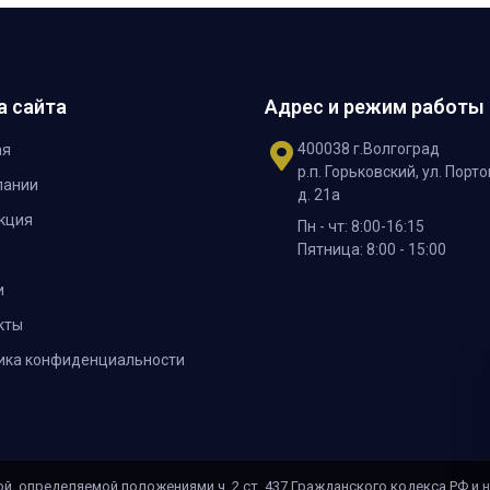
а сайта
Адрес и режим работы
400038 г.Волгоград
ая
р.п. Горьковский, ул. Порто
пании
д. 21а
кция
Пн - чт: 8:00-16:15
Пятница: 8:00 - 15:00
и
кты
ика конфиденциальности
й, определяемой положениями ч. 2 ст. 437 Гражданского кодекса РФ и 