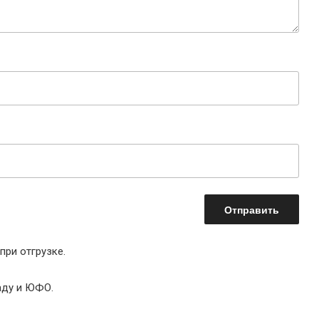
при отгрузке.
аду и ЮФО.