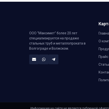
Карт
ООО "Максимет" более 20 лет
Главн
специализируется на продаже
О ком
стальных труб и металлопроката в
Волгограде и Волжском.
Проду
Прайс
Стать
Конта
Полит
Информация на сайте не является публичной оферто