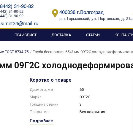
(8442) 31-90-82
400038 г.Волгоград
8442) 31-90-52
8442) 31-90-92
р.п. Горьковский, ул. Портовская, д. 21а
simet34@mail.ru
ПРАЙСЛИСТ
ДОСТАВКА
СТАТЬИ
КОНТАКТ
е ГОСТ 8734-75
/
Труба бесшовная 65х3 мм 09Г2С холоднодеформирова
 мм 09Г2С холоднодеформирова
Коротко о товаре
Диаметр, мм
65
Марка
09Г2С
Толщина стенки
3
Покрытие
Без покрытия
Подробнее