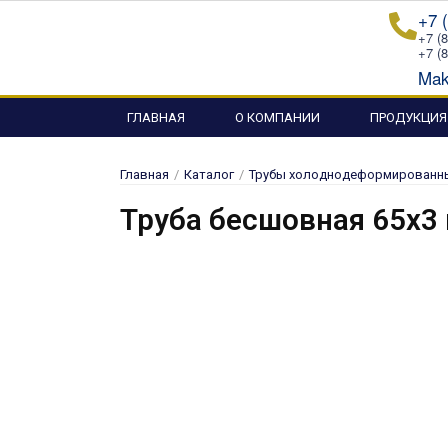
Перейти
+7 
к
+7 (
+7 (
содержимому
Mak
ГЛАВНАЯ
О КОМПАНИИ
ПРОДУКЦИЯ
Главная
/
Каталог
/
Трубы холоднодеформированны
Труба бесшовная 65х3